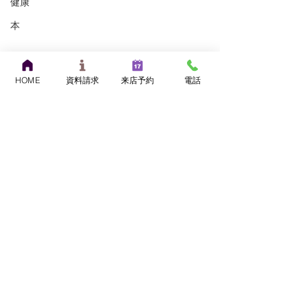
健康
本
HOME
資料請求
来店予約
電話
コメント
新しい達磨堂完成！！