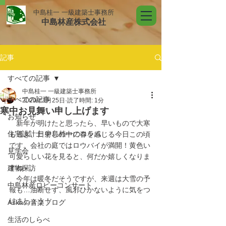
中島桂一 一級建築士事務所
中島林産株式会社
記事
すべての記事
中島桂一 一級建築士事務所
すべての記事
2020年1月25日
読了時間: 1分
寒中お見舞い申し上げます
お知らせ
　新年が明けたと思ったら、早いもので大寒
住宅設計士 中島桂一のコラム
も過ぎ、日射しの中に春を感じる今日この頃
です。会社の庭ではロウバイが満開！黄色い
見学会
可愛らしい花を見ると、何だか嬉しくなりま
すね～
建物探訪
　今年は暖冬だそうですが、来週は大雪の予
中島林産ロビーコンサート
報も…油断せず、風邪ひかないように気をつ
けましょう！
Askaの音楽ブログ
生活のしらべ