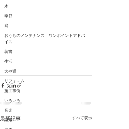
木
季節
庭
おうちのメンテナンス ワンポイントアドバ
イス
著書
生活
犬や猫
リフォ－ム
施工事例
いろいろ
音楽
すべて表示
最新記事
現場