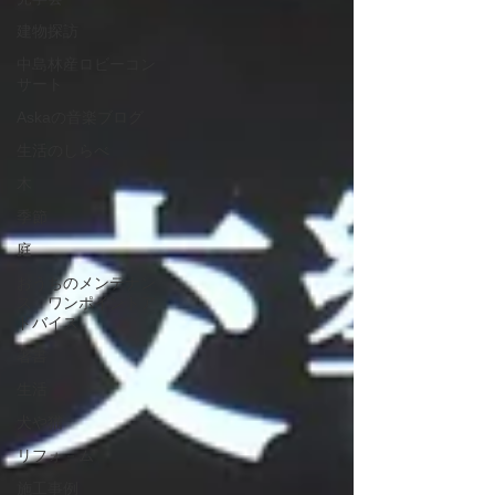
建物探訪
中島林産ロビーコン
サート
Askaの音楽ブログ
生活のしらべ
木
季節
庭
おうちのメンテナン
ス ワンポイントア
ドバイス
著書
生活
犬や猫
リフォ－ム
施工事例