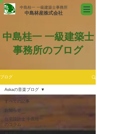
中島桂一 一級建築士事務所
中島林産株式会社
中島桂一 一級建築士
事務所のブログ
ブログ
Askaの音楽ブログ
すべての記事
お知らせ
住宅設計士 中島桂一
のコラム
見学会