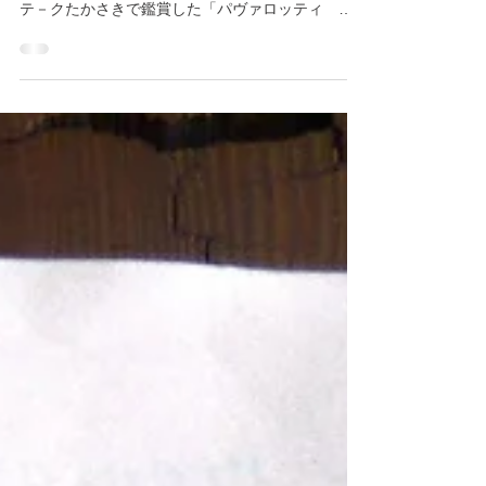
約7ヶ月ぶりの群響定期。久しぶりに聴いたオ－ケ
ストラの音がとても気持ち良かったです！ シネマ
テ－クたかさきで鑑賞した「パヴァロッティ 太
陽のテノ－ル」も素晴らしかった！！ 詳しくはこ
ちらのペ－ジをどうぞ→「群馬交響楽団 第561回
定期演奏会」「パヴァロッティ 太陽のテノ－
ル」