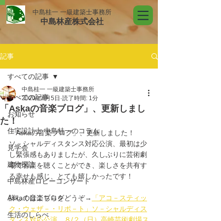
中島桂一 一級建築士事務所
中島林産株式会社
記事
すべての記事
中島桂一 一級建築士事務所
すべての記事
2020年8月5日
読了時間: 1分
「Askaの音楽ブログ」、更新しまし
お知らせ
た！
住宅設計士 中島桂一のコラム
「Askaの音楽ブログ」、更新しました！
ソ－シャルディスタンス対応公演、最初は少
見学会
し緊張感もありましたが、久しぶりに芸術劇
建物探訪
場で音楽を聴くことができ、楽しさを共有す
る幸せも感じ、とても嬉しかったです！
中島林産ロビーコンサート
Askaの音楽ブログ
詳しくはこちらをどうぞ→
「アコ－スティッ
ク・ウェザ－・リポ－ト」ソ－シャルディス
生活のしらべ
タンス対応公演　８/２（日）高崎芸術劇場ス