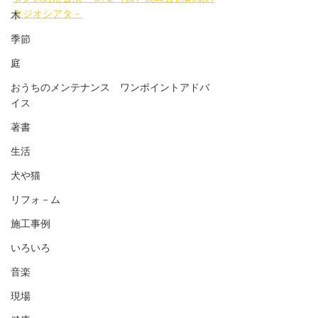
タジオシアタ－
木
季節
庭
おうちのメンテナンス ワンポイントアドバ
イス
著書
生活
犬や猫
リフォ－ム
施工事例
いろいろ
音楽
現場