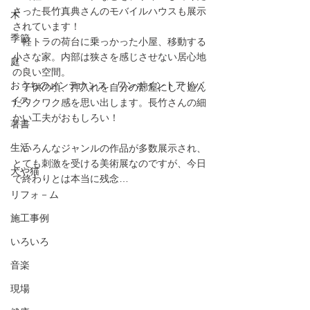
さった長竹真典さんのモバイルハウスも展示
木
されています！
季節
　軽トラの荷台に乗っかった小屋、移動する
小さな家。内部は狭さを感じさせない居心地
庭
の良い空間。
おうちのメンテナンス ワンポイントアドバ
　子供の頃、押入れを自分の部屋にして遊ん
イス
だワクワク感を思い出します。長竹さんの細
かい工夫がおもしろい！
著書
生活
　いろんなジャンルの作品が多数展示され、
とても刺激を受ける美術展なのですが、今日
犬や猫
で終わりとは本当に残念…
リフォ－ム
施工事例
いろいろ
音楽
現場