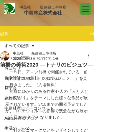
中島桂一 一級建築士事務所
中島林産株式会社
記事
すべての記事
中島桂一 一級建築士事務所
すべての記事
2020年3月3日
読了時間: 1分
前橋の美術2020 ―トナリのビジュツ―
お知らせ
　一昨日、ア－ツ前橋で開催されている「前
住宅設計士 中島桂一のコラム
橋の美術2020 ―トナリのビジュツ― 」を見
に行きました。（入場無料）
見学会
　前橋にゆかりのある作家47人の「人と人と
のつながり」をテーマにした様々な作品が展
建物探訪
示されています。3/15までの開催予定でした
中島林産ロビーコンサート
が、コロナウィルスの影響で残念ながら展示
は今日3/3で終了となりました。
Askaの音楽ブログ
生活のしらべ
　当社のロゴマ－クなどをデザインしてくだ