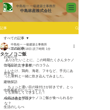
中島桂一 一級建築士事務所
中島林産株式会社
記事
すべての記事
中島桂一 一級建築士事務所
すべての記事
2023年4月18日
読了時間: 1分
タケノコご飯
お知らせ
 ありがたいことに、この時期たくさんタケノ
住宅設計士 中島桂一のコラム
コをいただきます。
しいたけ、鶏肉、海老、フキなど、手元にあ
見学会
った材料と一緒に炊き込んでみました。
建物探訪
　ちょっと濃い目の味付けが好きです。とっ
中島林産ロビーコンサート
ても美味しくできました！
今年はあと何回タケノコご飯が食べられるか
Askaの音楽ブログ
な？
生活のしらべ