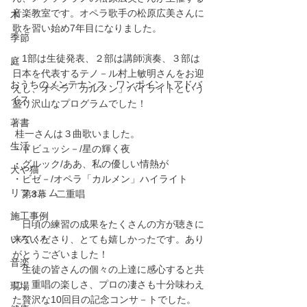
音楽教室です。オペラ歌手の松原広美さんに
木
歌を習い始め7年目になりました。
季節
　1部は生徒発表、２部は講師演奏、３部は
庭
日本を代表するテノ－ル村上敏明さんをお迎
おうちのメンテナンス ワンポイントアドバ
えし、オペラ「カルメン」ハイライトという
イス
盛り沢山なプログラムでした！
著書
 桂一さんは３曲歌いました。
生活
・ドビュッシ－/星の輝く夜
・グルック/ああ、私の優しい情熱が
犬や猫
・ビゼ－/オペラ「カルメン」ハイライト
リフォ－ム
　第3幕　二重唱
施工事例
　日頃の練習の成果をたくさんの方が聴きに
いろいろ
来てくださり、とても嬉しかったです。あり
がとうございました！
音楽
　生徒の皆さんの個々の上達に感心すると共
に、重唱の楽しさ、プロの凄さも十分味わえ
現場
た贅沢な10回目の記念コンサ－トでした。