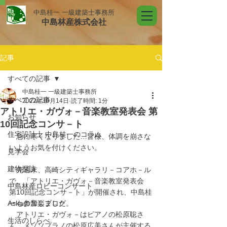
中島桂一 一級建築士事務所
中島林産株式会社
記事
すべての記事
中島桂一 一級建築士事務所
すべての記事
2022年10月14日
読了時間: 1分
アトリエ・ガヴォ－音楽教室発表会 第
お知らせ
10回記念コンサ－ト
住宅設計士 中島桂一のコラム
　急に寒くなりました…皆様、体調を崩さな
いようお気を付けください。
見学会
建物探訪
　先週末、高崎シティギャラリ－コアホ－ル
で、「アトリエ・ガヴォ－音楽教室発表会　
中島林産ロビーコンサート
第10回記念コンサ－ト」が開催され、中島桂
Askaの音楽ブログ
一も参加しました。
　アトリエ・ガヴォ－はピアノの松原聡さ
生活のしらべ
ん、メゾソプラノの松原広美さんが主催する