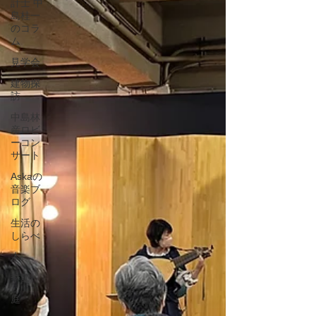
計士 中
島桂一
のコラ
ム
見学会
建物探
訪
中島林
産ロビ
ーコン
サート
Askaの
音楽ブ
ログ
生活の
しらべ
木
季節
庭