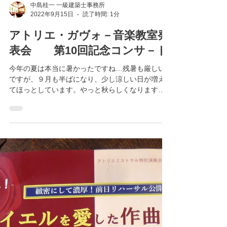
中島桂一 一級建築士事務所
2022年9月15日
読了時間: 1分
アトリエ・ガヴォ－音楽教室発
表会 第10回記念コンサ－ト
今年の夏は本当に暑かったですね…残暑も厳しい
ですが、９月も半ばになり、少し涼しい日が増え
てほっとしています。やっと秋らしくなります
ね。 社長の中島桂一が出演する「アトリエ・ガヴ
ォ－音楽教室発表会 第10回記念コンサ－ト」が
来月開催されます。...