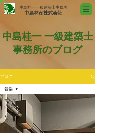
中島桂一 一級建築士事務所
中島林産株式会社
中島桂一 一級建築士
事務所のブログ
ブログ
音楽
すべて
の記事
お知ら
せ
住宅設