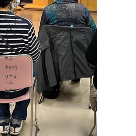
おうち
のメン
テナン
ス ワ
ンポイ
ントア
ドバイ
ス
著書
生活
犬や猫
リフォ
－ム
施工事
例
いろい
ろ
音楽
現場