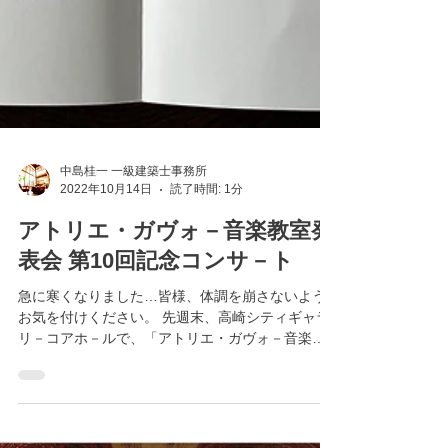
中島桂一 一級建築士事務所
2022年10月14日
読了時間: 1分
アトリエ・ガヴォ－音楽教室発
表会 第10回記念コンサ－ト
急に寒くなりました…皆様、体調を崩さないよう
お気を付けください。 先週末、高崎シティギャラ
リ－コアホ－ルで、「アトリエ・ガヴォ－音楽教
室発表会 第10回記念コンサ－ト」が開催され、
中島桂一も参加しました。 アトリエ・ガヴォ－は