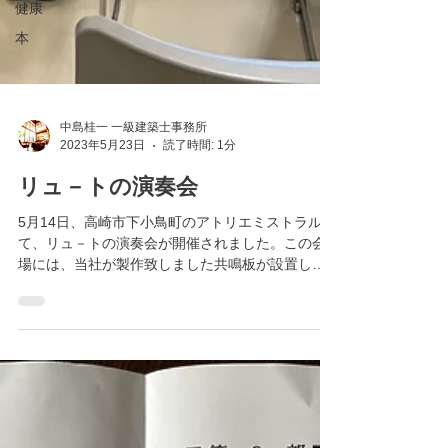
健康
本
中島桂一 一級建築士事務所
2023年5月23日
読了時間: 1分
リュ－トの演奏会
5月14日、高崎市下小鳥町のアトリエミストラルに
て、リュ－トの演奏会が開催されました。この会
場には、当社が製作致しました共鳴板が設置して
あります。 「いにしえのうた」と名付けられた、
古楽器シリ－ズの第１回目のコンサ－トでした。...